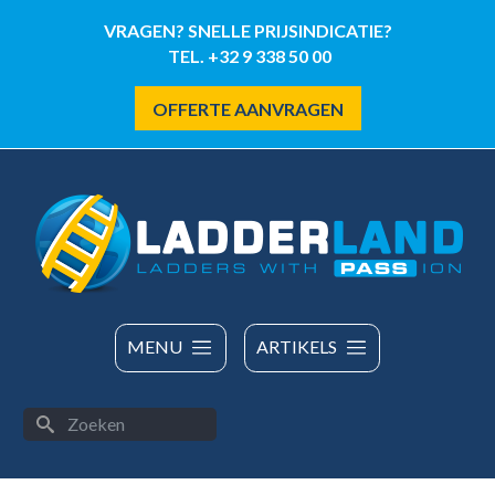
Overslaan
VRAGEN? SNELLE PRIJSINDICATIE?
en
TEL. +32 9 338 50 00
naar
de
OFFERTE AANVRAGEN
inhoud
gaan
MENU
ARTIKELS
Zoeken