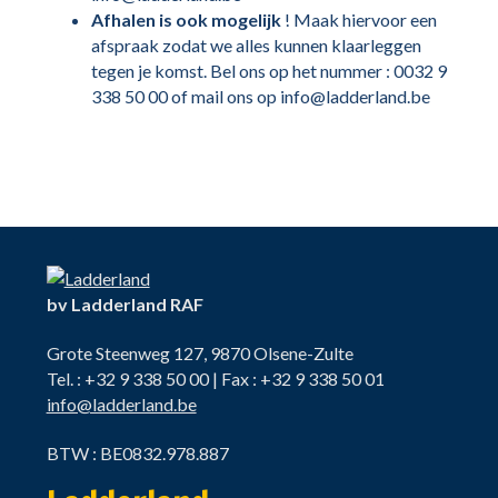
Afhalen is ook mogelijk
! Maak hiervoor een
afspraak zodat we alles kunnen klaarleggen
tegen je komst. Bel ons op het nummer : 0032 9
338 50 00 of mail ons op info@ladderland.be
bv Ladderland RAF
Grote Steenweg 127, 9870 Olsene-Zulte
Tel. : +32 9 338 50 00 | Fax : +32 9 338 50 01
info@ladderland.be
BTW : BE0832.978.887