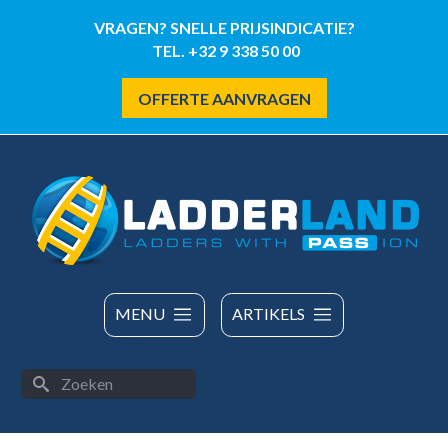
Overslaan
VRAGEN? SNELLE PRIJSINDICATIE?
en
TEL. +32 9 338 50 00
naar
de
OFFERTE AANVRAGEN
inhoud
gaan
MENU
ARTIKELS
Zoeken