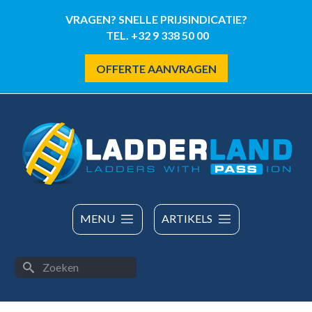
Overslaan
VRAGEN? SNELLE PRIJSINDICATIE?
en
TEL. +32 9 338 50 00
naar
de
OFFERTE AANVRAGEN
inhoud
gaan
MENU
ARTIKELS
Zoeken