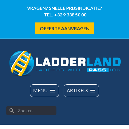
Overslaan
VRAGEN? SNELLE PRIJSINDICATIE?
en
TEL. +32 9 338 50 00
naar
de
OFFERTE AANVRAGEN
inhoud
gaan
MENU
ARTIKELS
Zoeken