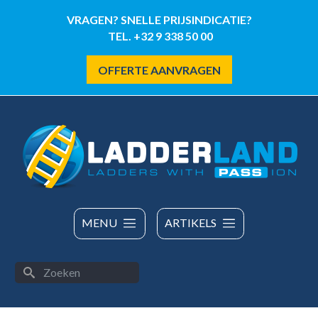
Overslaan
VRAGEN? SNELLE PRIJSINDICATIE?
en
TEL. +32 9 338 50 00
naar
de
OFFERTE AANVRAGEN
inhoud
gaan
MENU
ARTIKELS
Zoeken