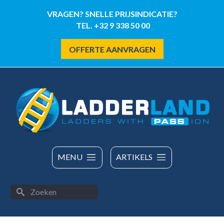
Overslaan
VRAGEN? SNELLE PRIJSINDICATIE?
en
TEL. +32 9 338 50 00
naar
de
OFFERTE AANVRAGEN
inhoud
gaan
MENU
ARTIKELS
Zoeken