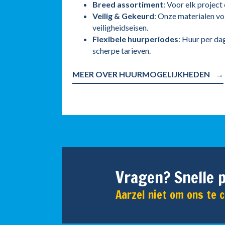
Breed assortiment
: Voor elk project
Veilig & Gekeurd
: Onze materialen vo
veiligheidseisen.
Flexibele huurperiodes
: Huur per da
scherpe tarieven.
MEER OVER HUURMOGELIJKHEDEN
Vragen? Snelle p
Aarzel niet om ons te 