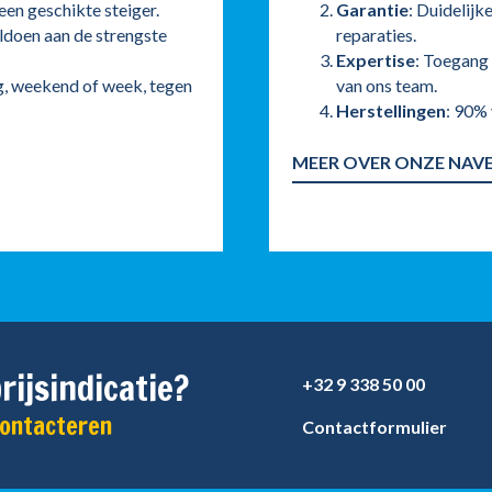
 een geschikte steiger.
Garantie
: Duidelijk
ldoen aan de strengste
reparaties.
Expertise
: Toegang 
g, weekend of week, tegen
van ons team.
Herstellingen
: 90% 
MEER OVER ONZE NAV
rijsindicatie?
+32 9 338 50 00
contacteren
Contactformulier