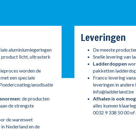
Leveringen
ciale aluminiumlegeringen
De meeste producten
 product licht, ultrasterk
Snelle levering van l
Ladderdoppen
word
ctieproces worden de
pakketten ladderdo
 met een speciale
Franco levering vana
f Poedercoating/anodisatie
leveringen in andere 
info@ladderland.be
tsnormen
: de producten
Afhalen is ook moge
 aan de strengste
alles kunnen klaarle
0032 9 338 50 00 of 
or de warenwet
in Nederland en de