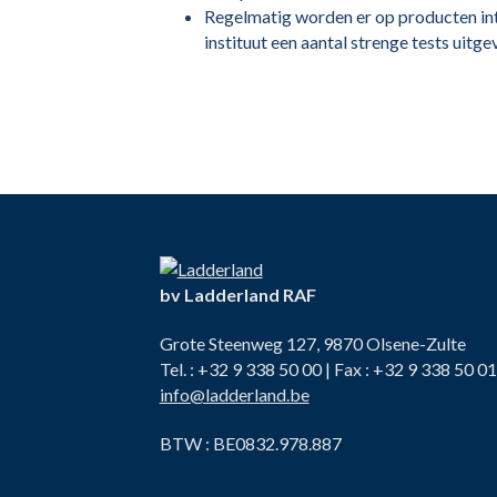
Regelmatig worden er op producten int
instituut een aantal strenge tests uitge
bv Ladderland RAF
Grote Steenweg 127, 9870 Olsene-Zulte
Tel. : +32 9 338 50 00 | Fax : +32 9 338 50 01
info@ladderland.be
BTW : BE0832.978.887