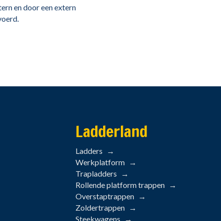
ern en door een extern
voerd.
Ladderland
Ladders
Werkplatform
Trapladders
Rollende platform trappen
Overstaptrappen
Zoldertrappen
Steekwagens