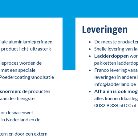
Leveringen
ciale aluminiumlegeringen
De meeste producten
 product licht, ultrasterk
Snelle levering van l
Ladderdoppen
word
ctieproces worden de
pakketten ladderdo
 met een speciale
Franco levering vana
f Poedercoating/anodisatie
leveringen in andere 
info@ladderland.be
tsnormen
: de producten
Afhalen is ook moge
 aan de strengste
alles kunnen klaarle
0032 9 338 50 00 of 
or de warenwet
in Nederland en de
ern en door een extern