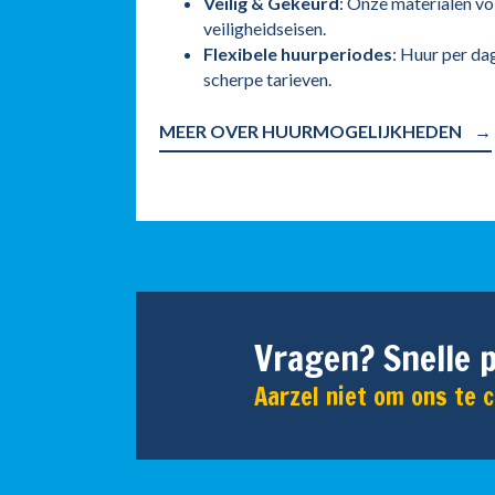
Veilig & Gekeurd
: Onze materialen vo
veiligheidseisen.
Flexibele huurperiodes
: Huur per da
scherpe tarieven.
MEER OVER HUURMOGELIJKHEDEN
Vragen? Snelle p
Aarzel niet om ons te 