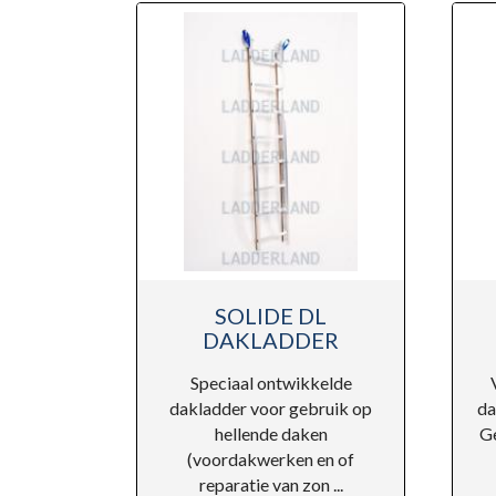
ENKELE LADDER
ALTREX
BEUGEL, 1 KANT
SCHARNIER
SOLIDE
STAALBUI
DUBBEL
VOUWSTEIGER
ROLSTEIGER
OPGANGBAAR
LADDER
OPGANGBA
STEIGER
RUITENW
RUITENWAS
LADDERS A
LADDER
MET HOUT
TOPPEN
SOLIDE DL
DAKLADDER
Speciaal ontwikkelde
dakladder voor gebruik op
da
hellende daken
Ge
(voordakwerken en of
reparatie van zon ...