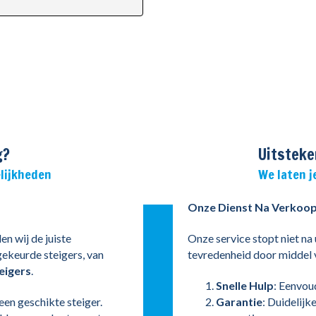
g?
Uitsteke
lijkheden
We laten j
Onze Dienst Na Verkoo
en wij de juiste
Onze service stopt niet na
gekeurde steigers, van
tevredenheid door middel 
eigers
.
Snelle Hulp
: Eenvou
 een geschikte steiger.
Garantie
: Duidelijk