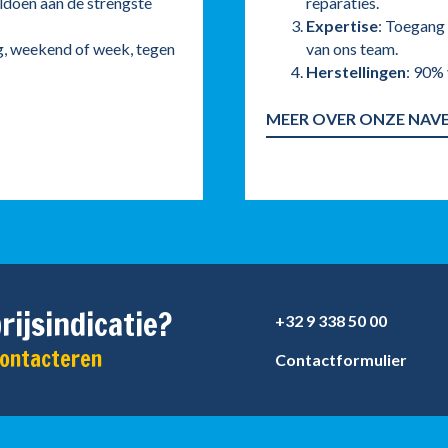
ldoen aan de strengste
reparaties.
Expertise
: Toegang 
g, weekend of week, tegen
van ons team.
Herstellingen
: 90% 
MEER OVER ONZE NAV
rijsindicatie?
+32 9 338 50 00
contacteren
Contactformulier