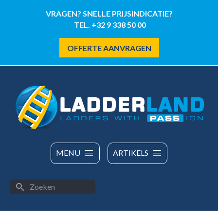
Overslaan
VRAGEN? SNELLE PRIJSINDICATIE?
en
TEL. +32 9 338 50 00
naar
de
OFFERTE AANVRAGEN
inhoud
gaan
MENU
ARTIKELS
Zoeken