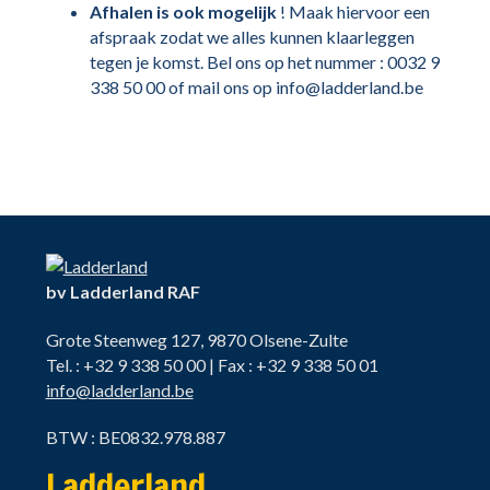
Afhalen is ook mogelijk
! Maak hiervoor een
afspraak zodat we alles kunnen klaarleggen
tegen je komst. Bel ons op het nummer : 0032 9
338 50 00 of mail ons op info@ladderland.be
bv Ladderland RAF
Grote Steenweg 127, 9870 Olsene-Zulte
Tel. : +32 9 338 50 00 | Fax : +32 9 338 50 01
info@ladderland.be
BTW : BE0832.978.887
Ladderland