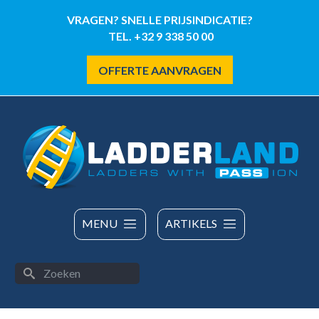
Overslaan
VRAGEN? SNELLE PRIJSINDICATIE?
en
TEL. +32 9 338 50 00
naar
de
OFFERTE AANVRAGEN
inhoud
gaan
MENU
ARTIKELS
Zoeken