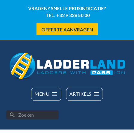
Overslaan
VRAGEN? SNELLE PRIJSINDICATIE?
en
TEL. +32 9 338 50 00
naar
de
OFFERTE AANVRAGEN
inhoud
gaan
MENU
ARTIKELS
Zoeken