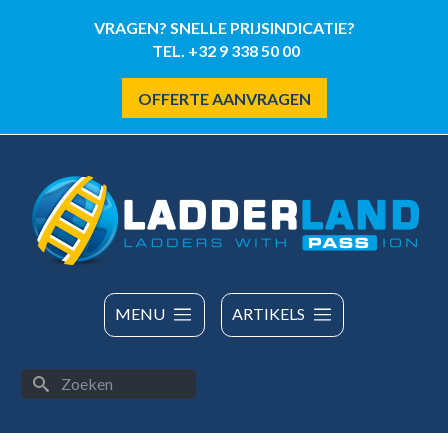
Overslaan
VRAGEN? SNELLE PRIJSINDICATIE?
en
TEL. +32 9 338 50 00
naar
de
OFFERTE AANVRAGEN
inhoud
gaan
MENU
ARTIKELS
Zoeken