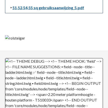
51,52,54,55 sq gebruiksaanwijzing_5.pdf