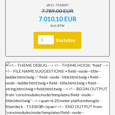
alt 51 - T510037
7.789,00 EUR
7.010,10 EUR
Excl. BTW